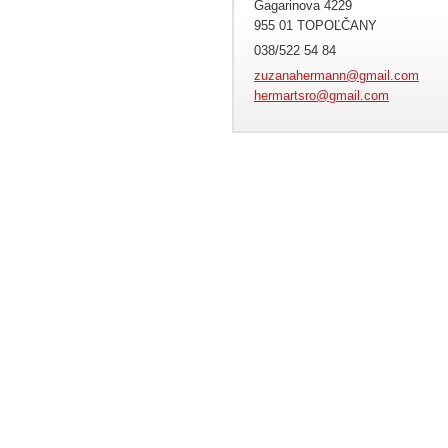
Gagarinova 4229
955 01 TOPOĽČANY
038/522 54 84
zuzanahermann@gmail.com
hermartsro@gmail.com